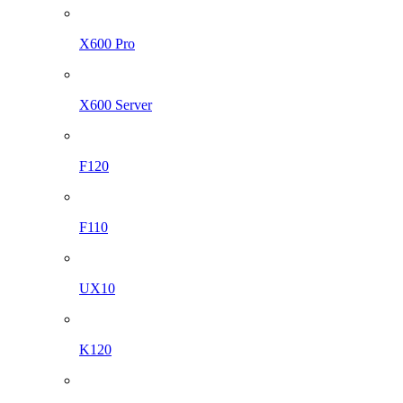
X600 Pro
X600 Server
F120
F110
UX10
K120